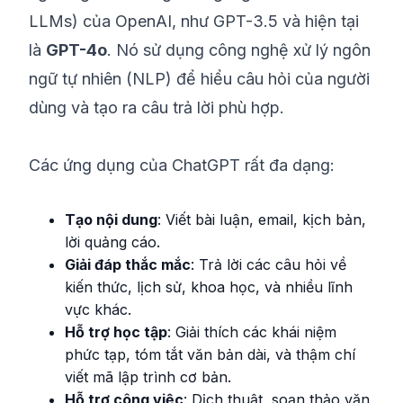
LLMs) của OpenAI, như GPT-3.5 và hiện tại
là
GPT-4o
. Nó sử dụng công nghệ xử lý ngôn
ngữ tự nhiên (NLP) để hiểu câu hỏi của người
dùng và tạo ra câu trả lời phù hợp.
Các ứng dụng của ChatGPT rất đa dạng:
Tạo nội dung
: Viết bài luận, email, kịch bản,
lời quảng cáo.
Giải đáp thắc mắc
: Trả lời các câu hỏi về
kiến thức, lịch sử, khoa học, và nhiều lĩnh
vực khác.
Hỗ trợ học tập
: Giải thích các khái niệm
phức tạp, tóm tắt văn bản dài, và thậm chí
viết mã lập trình cơ bản.
Hỗ trợ công việc
: Dịch thuật, soạn thảo văn