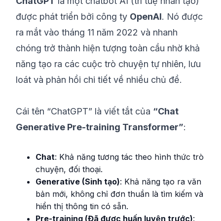
ChatGPT
là một chatbot AI (trí tuệ nhân tạo)
được phát triển bởi công ty
OpenAI
. Nó được
ra mắt vào tháng 11 năm 2022 và nhanh
chóng trở thành hiện tượng toàn cầu nhờ khả
năng tạo ra các cuộc trò chuyện tự nhiên, lưu
loát và phản hồi chi tiết về nhiều chủ đề.
Cái tên “ChatGPT” là viết tắt của
“Chat
Generative Pre-training Transformer”
:
Chat
: Khả năng tương tác theo hình thức trò
chuyện, đối thoại.
Generative (Sinh tạo)
: Khả năng tạo ra văn
bản mới, không chỉ đơn thuần là tìm kiếm và
hiển thị thông tin có sẵn.
Pre-training (Đã được huấn luyện trước)
: