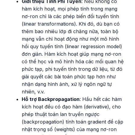
Giới thiệu Tính Phi Tuyến
: Nếu không có
hàm kích hoạt, mọi phép tính trong mạng
nơ-ron chỉ là các phép biến đổi tuyến tính
(linear transformations). Khi đó, dù bạn có
thêm bao nhiêu lớp đi chăng nữa, toàn bộ
mạng vẫn chỉ hoạt động như một mô hình
hồi quy tuyến tính (linear regression model)
đơn giản. Hàm kích hoạt giúp mạng nơ-ron
có thể học và mô hình hóa các mối quan hệ
phức tạp, phi tuyến tính trong dữ liệu, từ đó
giải quyết các bài toán phức tạp hơn như
nhận dạng hình ảnh, xử lý ngôn ngữ tự
nhiên, v.v.
Hỗ trợ Backpropagation
: Hầu hết các hàm
kích hoạt đều có đạo hàm (derivative), cho
phép thuật toán lan truyền ngược
(backpropagation) tính toán gradient để cập
nhật trọng số (weights) của mạng nơ-ron