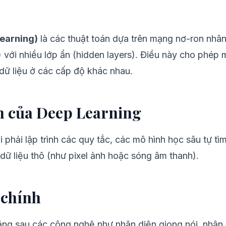
earning)
là các thuật toán dựa trên mạng nơ-ron nhân t
với nhiều lớp ẩn (hidden layers). Điều này cho phép m
 dữ liệu ở các cấp độ khác nhau.
h của Deep Learning
 phải lập trình các quy tắc, các mô hình học sâu tự tì
dữ liệu thô (như pixel ảnh hoặc sóng âm thanh).
 chính
ằng sau các công nghệ như nhận diện giọng nói, nhận 