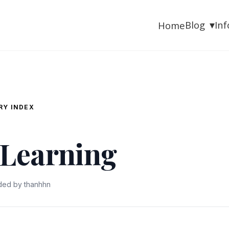
▾
Blog
In
Home
RY INDEX
Learning
ded by thanhhn