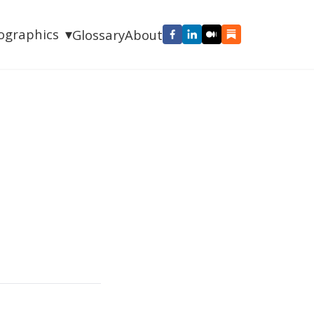
▾
fographics
Glossary
About