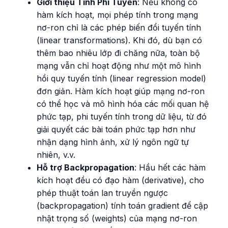
Giới thiệu Tính Phi Tuyến
: Nếu không có
hàm kích hoạt, mọi phép tính trong mạng
nơ-ron chỉ là các phép biến đổi tuyến tính
(linear transformations). Khi đó, dù bạn có
thêm bao nhiêu lớp đi chăng nữa, toàn bộ
mạng vẫn chỉ hoạt động như một mô hình
hồi quy tuyến tính (linear regression model)
đơn giản. Hàm kích hoạt giúp mạng nơ-ron
có thể học và mô hình hóa các mối quan hệ
phức tạp, phi tuyến tính trong dữ liệu, từ đó
giải quyết các bài toán phức tạp hơn như
nhận dạng hình ảnh, xử lý ngôn ngữ tự
nhiên, v.v.
Hỗ trợ Backpropagation
: Hầu hết các hàm
kích hoạt đều có đạo hàm (derivative), cho
phép thuật toán lan truyền ngược
(backpropagation) tính toán gradient để cập
nhật trọng số (weights) của mạng nơ-ron