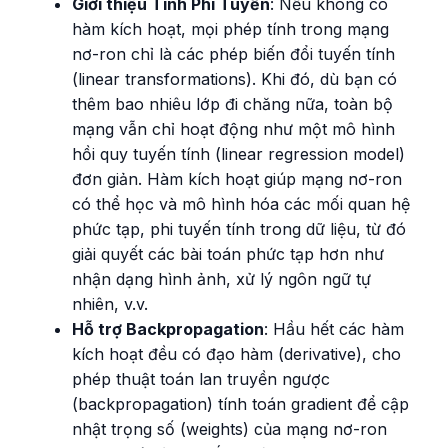
Giới thiệu Tính Phi Tuyến
: Nếu không có
hàm kích hoạt, mọi phép tính trong mạng
nơ-ron chỉ là các phép biến đổi tuyến tính
(linear transformations). Khi đó, dù bạn có
thêm bao nhiêu lớp đi chăng nữa, toàn bộ
mạng vẫn chỉ hoạt động như một mô hình
hồi quy tuyến tính (linear regression model)
đơn giản. Hàm kích hoạt giúp mạng nơ-ron
có thể học và mô hình hóa các mối quan hệ
phức tạp, phi tuyến tính trong dữ liệu, từ đó
giải quyết các bài toán phức tạp hơn như
nhận dạng hình ảnh, xử lý ngôn ngữ tự
nhiên, v.v.
Hỗ trợ Backpropagation
: Hầu hết các hàm
kích hoạt đều có đạo hàm (derivative), cho
phép thuật toán lan truyền ngược
(backpropagation) tính toán gradient để cập
nhật trọng số (weights) của mạng nơ-ron